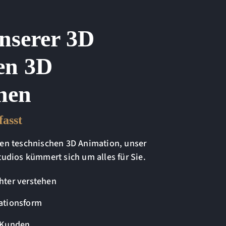
unserer 3D
en 3D
nen
asst
alen teschnischen 3D Animation, unser
dios kümmert sich um alles für Sie.
hter verstehen
ationsform
s Kunden