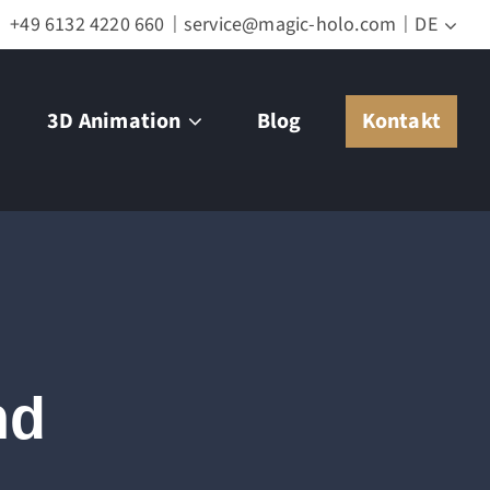
+49 6132 4220 660
service@magic-holo.com
DE
3D Animation
Blog
Kontakt
nd