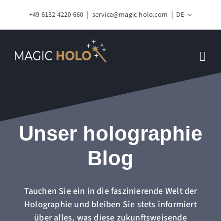
Zum
+49 6132 4220 660
service@magic-holo.com
DE
Inhalt
springen
Unser holographie
Blog
Tauchen Sie ein in die faszinierende Welt der
Holographie und bleiben Sie stets informiert
über alles, was diese zukunftsweisende